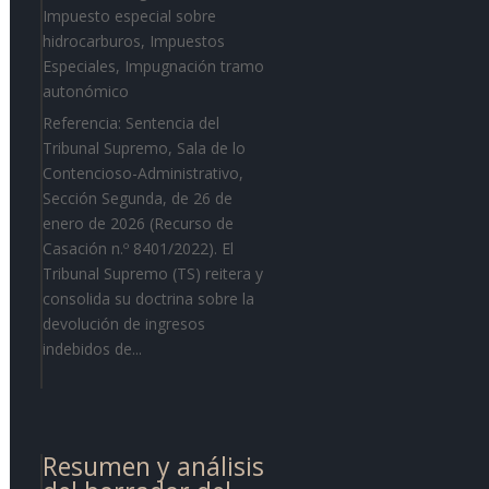
Impuesto especial sobre
hidrocarburos
,
Impuestos
Especiales
,
Impugnación tramo
autonómico
Referencia: Sentencia del
Tribunal Supremo, Sala de lo
Contencioso-Administrativo,
Sección Segunda, de 26 de
enero de 2026 (Recurso de
Casación n.º 8401/2022). El
Tribunal Supremo (TS) reitera y
consolida su doctrina sobre la
devolución de ingresos
indebidos de...
Resumen y análisis