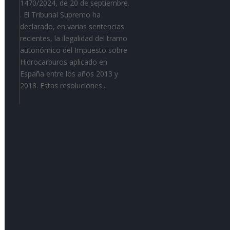
1470/2024, de 20 de septiembre​.
. El Tribunal Supremo ha
declarado, en varias sentencias
recientes, la ilegalidad del tramo
autonómico del Impuesto sobre
Hidrocarburos aplicado en
España entre los años 2013 y
2018. Estas resoluciones...