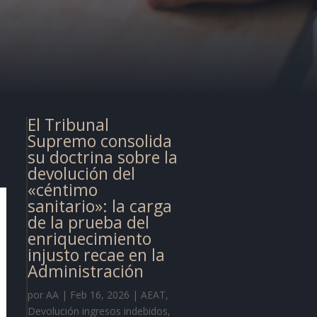
El Tribunal
Supremo consolida
su doctrina sobre la
devolución del
«céntimo
sanitario»: la carga
de la prueba del
enriquecimiento
injusto recae en la
Administración
por
AA
|
Feb 16, 2026
|
AEAT
,
Devolución ingresos indebidos
,