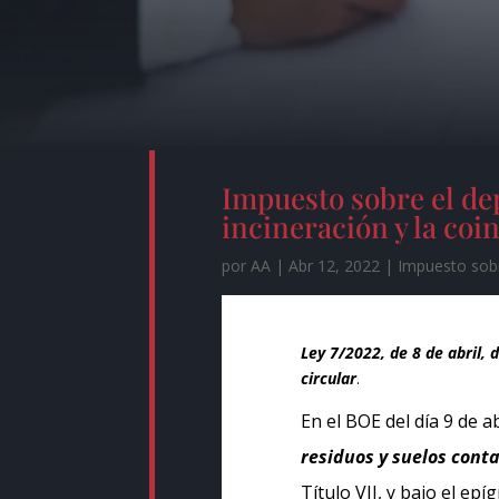
Impuesto sobre el dep
incineración y la coi
por
AA
|
Abr 12, 2022
|
Impuesto sob
Ley 7/2022, de 8 de abril,
circular
.
En el BOE del día 9 de a
residuos y suelos con
Título VII, y bajo el epíg