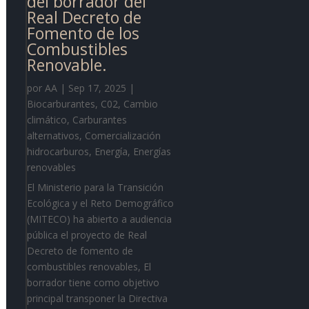
del borrador del
Real Decreto de
Fomento de los
Combustibles
Renovable.
por
AA
|
Sep 17, 2025
|
Biocarburantes
,
C02
,
Cambio
climático
,
Carburantes
alternativos
,
Comercialización
hidrocarburos
,
Energía
,
Energías
renovables
El Ministerio para la Transición
Ecológica y el Reto Demográfico
(MITECO) ha abierto a audiencia
pública el proyecto de Real
Decreto de fomento de
combustibles renovables, El
borrador tiene como objetivo
principal transponer la Directiva