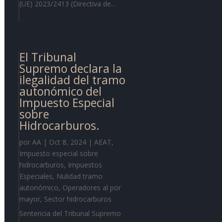
(UE) 2023/2413 (Directiva de...
El Tribunal
Supremo declara la
ilegalidad del tramo
autonómico del
Impuesto Especial
sobre
Hidrocarburos.
por
AA
|
Oct 8, 2024
|
AEAT
,
Impuesto especial sobre
hidrocarburos
,
Impuestos
Especiales
,
Nulidad tramo
autonómico
,
Operadores al por
mayor
,
Sector hidrocarburos
Sentencia del Tribunal Supremo