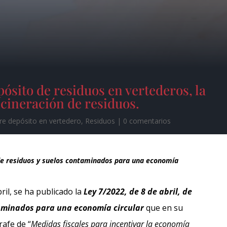
ósito de residuos en vertederos, la
ncineración de residuos.
re depósito en vertedero
,
Residuos
|
0 comentarios
 de residuos y suelos contaminados para una economía
bril, se ha publicado la
Ley 7/2022, de 8 de abril, de
taminados para una economía circular
que en su
rafe de “
Medidas fiscales para incentivar la economía