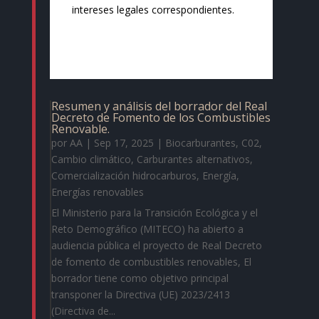
intereses legales correspondientes.
Resumen y análisis del borrador del Real
Decreto de Fomento de los Combustibles
Renovable.
por
AA
|
Sep 17, 2025
|
Biocarburantes
,
C02
,
Cambio climático
,
Carburantes alternativos
,
Comercialización hidrocarburos
,
Energía
,
Energías renovables
El Ministerio para la Transición Ecológica y el
Reto Demográfico (MITECO) ha abierto a
audiencia pública el proyecto de Real Decreto
de fomento de combustibles renovables, El
borrador tiene como objetivo principal
transponer la Directiva (UE) 2023/2413
(Directiva de...