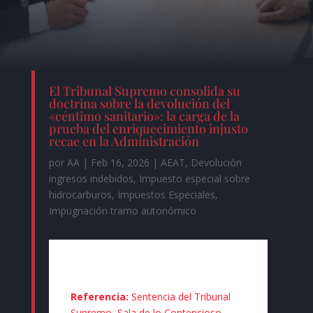
El Tribunal Supremo consolida su
doctrina sobre la devolución del
«céntimo sanitario»: la carga de la
prueba del enriquecimiento injusto
recae en la Administración
por
AA
|
Feb 16, 2026
|
AEAT
,
Devolución
ingresos indebidos
,
Impuesto especial sobre
hidrocarburos
,
Impuestos Especiales
,
Impugnación tramo autonómico
Referencia:
Sentencia del Tribunal
Supremo, Sala de lo Contencioso-